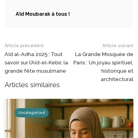
Aïd Moubarak à tous !
Navigation
Article précédent
Article suivant
des
Aïd al-Adha 2025 : Tout
La Grande Mosquée de
savoir sur l’Aïd-el-Kebir, la
Paris : Un joyau spirituel,
articles
grande fête musulmane
historique et
architectural
Articles similaires
Uncategorized