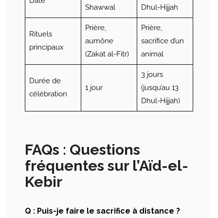
Date
Shawwal
Dhul-Hijjah
Prière,
Prière,
Rituels
aumône
sacrifice d’un
principaux
(Zakat al-Fitr)
animal
3 jours
Durée de
1 jour
(jusqu’au 13
célébration
Dhul-Hijjah)
FAQs : Questions
fréquentes sur l’Aïd-el-
Kebir
Q : Puis-je faire le sacrifice à distance ?