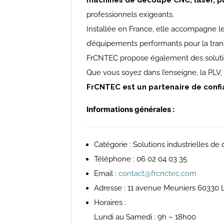
machines de découpe CNC, laser, pl
professionnels exigeants.
Installée en France, elle accompagne le
d’équipements performants pour la transf
FrCNTEC propose également des solutions
Que vous soyez dans l’enseigne, la PLV,
FrCNTEC est un partenaire de conf
Informations générales :
Catégorie : Solutions industrielles d
Téléphone : 06 02 04 03 35
Email :
contact@frcnctec.com
Adresse :
11 avenue Meuniers 60330 Le
Horaires :
Lundi au Samedi : 9h – 18h00